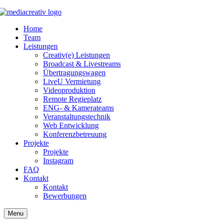
Home
Team
Leistungen
Creativ(e) Leistungen
Broadcast & Livestreams
Übertragungswagen
LiveU Vermietung
Videoproduktion
Remote Regieplatz
ENG- & Kamerateams
Veranstaltungstechnik
Web Entwicklung
Konferenzbetreuung
Projekte
Projekte
Instagram
FAQ
Kontakt
Kontakt
Bewerbungen
Menu